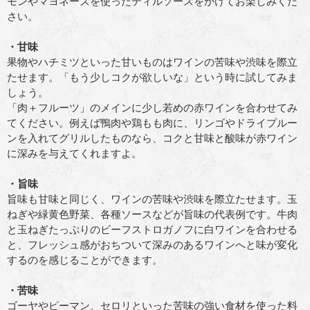
モンやマヨネーズを使ったディルソースをかけてお楽しみくだ
さい。
・甘味
果物やハチミツといった甘いものはワインの苦味や渋味を際立
たせます。「もう少しコクが欲しいな」という時に試してみま
しょう。
「肉＋フルーツ」のメインに少し若めの赤ワインを合わせてみ
てください。例えば鴨肉や鶏もも肉に、リンゴやドライプルー
ンを入れてグリルしたものなら、コクと甘味と酸味が赤ワイン
に深みを与えてくれますよ。
・旨味
旨味も甘味と同じく、ワインの苦味や渋味を際立たせます。玉
ねぎや緑黄色野菜、各種ソースなどが旨味の代表例です。牛肉
と玉ねぎたっぷりのビーフストロガノフに白ワインを合わせる
と、フレッシュ感がおちついて深みのあるワインへと味が変化
するのを感じることができます。
・苦味
ゴーヤやピーマン、セロリといった苦味の強い食材を使った料