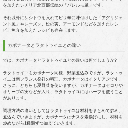
を加えたシチリア北西部伝統の「パレルモ風」です。
それ以外にシシトウを入れてピリ辛に味付けした「アグリジェ
ント風」やレーズン、松の実、アーモンドなどを加えたレシ
ピ、魚介を加えたレシピも存在します。
カポナータとラタトゥイユとの違い
では、カポナータとラタトゥイユとの違いは何でしょうか?
ラタトゥイユもカポナータ同様、野菜煮込みですが、ラタトゥ
イユは南フランス発祥の料理、カポナータはイタリアンです。
さらに、どちらも夏野菜を使いますが、カポナータはセロリや
オリーブの実などが入り、ラタトゥイユにはハーブを使うこと
があります。
調理方法の違いとしてはラタトゥイユは材料をまとめて炒め、
煮込んでいきますが、カポナータはナスを素揚げにし、材料を
炒めながら1種類ずつ加えていきます。